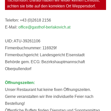
Tschurndorf. Darauf haben wir leider keinen Einfluss,
achten sie bitte auf den korrekten Ort Weppersdorf.
Telefon: +43 (0)2618 2156
E-Mail:
office@gasthof-berlakovich.at
UID: ATU-39261106
Firmenbuchnummer: 116929f
Firmenbuchgericht: Landesgericht Eisenstadt
Behörde gem. ECG: Bezirkshauptmannschaft
Oberpullendorf
Öffnungszeiten:
Unser Restaurant hat keine fixen Öffnungszeiten.
Gerne veranstalten wir Ihre individuelle Feier nach
Bestellung!
Öffentliche Buffets finden Dienstag und Sonntagmittag